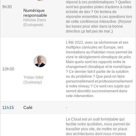
répond à ces problématiques ? Quelles
9h30
sont les grandes pistes d'actions à notre
Numérique
échelle de dev ? On tentera de
responsable
répondre ensemble à ces questions lors
Héloïse Dano
de cette conférence interactive. (Re)voir
(Ecologeek)
les bases pour aller dans la bonne
direction ça fait pas de mal ;)
L'été 2022, avec sa sécheresse et ses
multiples canicules en Europe, ses
inondations au Pakistan nous permet de
vivre le dérèglement climatique de près.
Mais quels sont les rapports entre le
changement climatique et le numérique
10h30
? Ce dernier fait-il partie de la solution
ou du problème ? Que peut-on faire
Tristan Nitot
personnellement et professionnellement
(Scaleway)
à notre niveau ? Ce sont ces sujets qui
seront abordés successivement dans
cete intervention.
11h15
Café
-
Le Cloud est un outil formidable qui
facilite notre quotidien, nous permet de
travailler plus vite, de mettre en place
des architectures dont nous n'osions