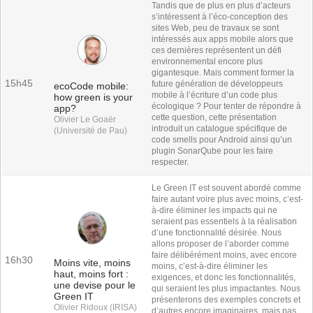
Tandis que de plus en plus d’acteurs
s’intéressent à l’éco-conception des
sites Web, peu de travaux se sont
intéressés aux apps mobile alors que
ces dernières représentent un défi
environnemental encore plus
gigantesque. Mais comment former la
15h45
future génération de développeurs
ecoCode mobile:
mobile à l’écriture d’un code plus
how green is your
écologique ? Pour tenter de répondre à
app?
cette question, cette présentation
Olivier Le Goaër
introduit un catalogue spécifique de
(Université de Pau)
code smells pour Android ainsi qu’un
plugin SonarQube pour les faire
respecter.
Le Green IT est souvent abordé comme
faire autant voire plus avec moins, c’est-
à-dire éliminer les impacts qui ne
seraient pas essentiels à la réalisation
d’une fonctionnalité désirée. Nous
allons proposer de l’aborder comme
faire délibérément moins, avec encore
16h30
Moins vite, moins
moins, c’est-à-dire éliminer les
haut, moins fort :
exigences, et donc les fonctionnalités,
une devise pour le
qui seraient les plus impactantes. Nous
Green IT
présenterons des exemples concrets et
Olivier Ridoux (IRISA)
d’autres encore imaginaires, mais pas