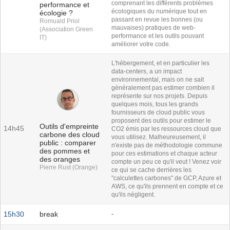
comprenant les différents problèmes
performance et
écologiques du numérique tout en
écologie ?
passant en revue les bonnes (ou
Romuald Priol
mauvaises) pratiques de web-
(Association Green
performance et les outils pouvant
IT)
améliorer votre code.
L'hébergement, et en particulier les
data-centers, a un impact
environnemental, mais on ne sait
généralement pas estimer combien il
représente sur nos projets. Depuis
quelques mois, tous les grands
fournisseurs de cloud public vous
proposent des outils pour estimer le
Outils d'empreinte
14h45
CO2 émis par les ressources cloud que
carbone des cloud
vous utilisez. Malheureusement, il
public : comparer
n'existe pas de méthodologie commune
des pommes et
pour ces estimations et chaque acteur
des oranges
compte un peu ce qu'il veut ! Venez voir
Pierre Rust (Orange)
ce qui se cache derrières les
"calculettes carbones" de GCP, Azure et
AWS, ce qu'ils prennent en compte et ce
qu'ils négligent.
15h30
break
-